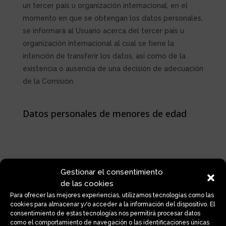
un tercer país u organización internacional, en el
momento en que se obtengan los datos personales,
se informará al Usuario acerca del tercer país u
organización internacional al cual se tiene la
intención de transferir los datos, así como de la
existencia o ausencia de una decisión de adecuación
de la Comisión.
Datos personales de menores de edad
Respetando lo establecido en los artículos 8 del
Gestionar el consentimiento
RGPD y 7 de la Ley Orgánica 3/2018, de 5 de
de las cookies
diciembre, de Protección de Datos Personales y
Para ofrecer las mejores experiencias, utilizamos tecnologías como las
cookies para almacenar y/o acceder a la información del dispositivo. El
garantía de los derechos digitales, solo los mayores
consentimiento de estas tecnologías nos permitirá procesar datos
de 14 años podrán otorgar su consentimiento para
como el comportamiento de navegación o las identificaciones únicas