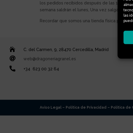
los pedidos recibidos de
spués de las 13:00 de
almac
semana saldrán el lunes, Una vez salga de nues
tecno
las i
Recordar que somos una tienda física para má
puede

C. del Carmen, 9, 28470 Cercedilla, Madrid

web@dragoneriagranel.es

+34
623 00 32 64
Aviso Legal –
Política de Privacidad –
Política de