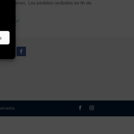
rán el jueves. Los pedidos recibidos en fin de
cionamos/
s
servados.