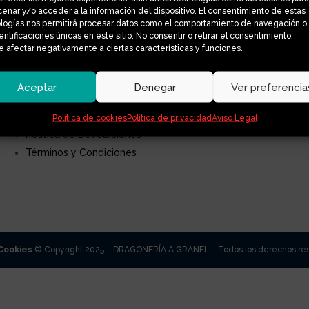
l martes saldrán el jueves, los pedidos recibidos el miércoles sald
enar y/o acceder a la información del dispositivo. El consentimiento de estas
tra tienda tardara 1 o 2 días laborales.
logías nos permitirá procesar datos como el comportamiento de navegación o
dentificaciones únicas en este sitio. No consentir o retirar el consentimiento,
s información visitar
https://www.dragoneriagranel.es/como-fun
 afectar negativamente a ciertas características y funciones.
Aceptar
Denegar
Ver preferencia
Envíos
Política de cookies
Política de privacidad
Aviso Legal
Política de Devoluciones
Términos y Condiciones
 Cookies
© Copyright 2025 – DRAGONERÍA A GRANEL – Todos los derechos re