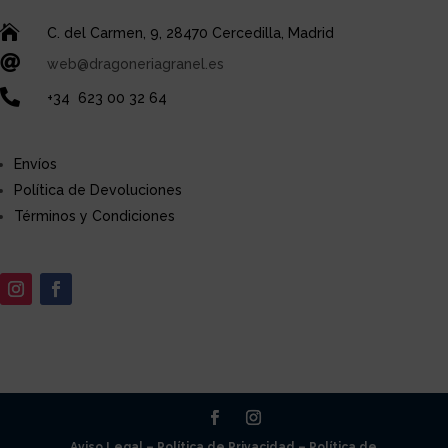

C. del Carmen, 9, 28470 Cercedilla, Madrid

web@dragoneriagranel.es

+34
623 00 32 64
Envíos
Política de Devoluciones
Términos y Condiciones
Aviso Legal –
Política de Privacidad –
Política de