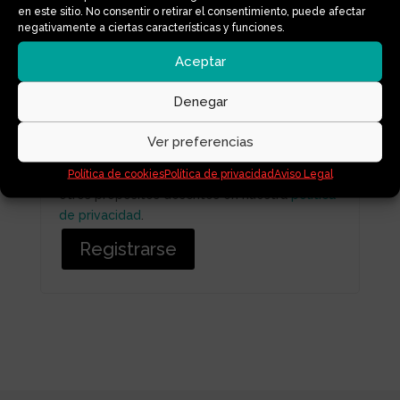
en este sitio. No consentir o retirar el consentimiento, puede afectar
negativamente a ciertas características y funciones.
Se enviará un enlace a tu dirección de correo
Aceptar
electrónico para establecer una nueva
contraseña.
Denegar
Tus datos personales se utilizarán para
Ver preferencias
procesar tu pedido, mejorar tu experiencia en
esta web, gestionar el acceso a tu cuenta y
Política de cookies
Política de privacidad
Aviso Legal
otros propósitos descritos en nuestra
política
de privacidad
.
Registrarse