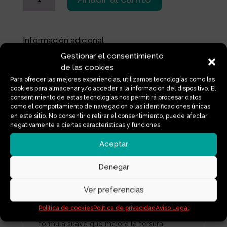
CARA
POMELO
cantidad
Información adicional
Gestionar el consentimiento
de las cookies
Para ofrecer las mejores experiencias, utilizamos tecnologías como las
cookies para almacenar y/o acceder a la información del dispositivo. El
Descripción
consentimiento de estas tecnologías nos permitirá procesar datos
como el comportamiento de navegación o las identificaciones únicas
en este sitio. No consentir o retirar el consentimiento, puede afectar
Exfoliante facial y corporal elaborado con
negativamente a ciertas características y funciones.
semillas de girasol, almendras dulces,
coco, sal, azúcar y pomelo, perfecto para
Aceptar
limpiar, hidratar y proteger tu piel. Su
práctico envase de 50 g es ideal para
Denegar
llevar en tus viajes.
Esta combinación de ingredientes
Ver preferencias
naturales ofrece licopeno, betacaroteno,
Política de cookies
Política de privacidad
Aviso Legal
ácido glicólico y vitamina C, creando una
fórmula suave que mejora la tersura,