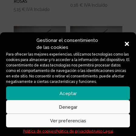
ROSAS
0,16
€
IVA Incluido
5,15
€
IVA Incluido
Gestionar el consentimiento
de las cookies
Para ofrecer las mejores experiencias, utilizamos tecnologías como las
cookies para almacenar y/o acceder a la información del dispositivo. El
consentimiento de estas tecnologías nos permitirá procesar datos
INCIENSO MIRRA
INCIENSO VIOLETA
como el comportamiento de navegación o las identificaciones únicas
AFRICANA
0,16
€
IVA Incluido
en este sitio. No consentir o retirar el consentimiento, puede afectar
0,16
€
IVA Incluido
negativamente a ciertas características y funciones.
Aceptar
Denegar
Ver preferencias
Política de cookies
Política de privacidad
Aviso Legal
INCIENSO PACHULI