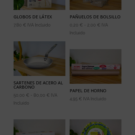
GLOBOS DE LÁTEX
PAÑUELOS DE BOLSILLO
Rango
7,80
€
IVA Incluido
0,20
€
-
2,00
€
IVA
de
Incluido
precios:
desde
0,20 €
hasta
2,00 €
SARTENES DE ACERO AL
CARBONO
PAPEL DE HORNO
Rango
50,00
€
-
80,00
€
IVA
4,95
€
IVA Incluido
de
Incluido
precios:
desde
50,00 €
hasta