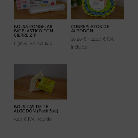
80,00 €
BOLSA CONGELAR
CUBREPLATOS DE
BIOPLASTICO CON
ALGODÓN
CIERRE ZIP
Rango
10,20
€
-
12,20
€
IVA
6,30
€
IVA Incluido
de
Incluido
precios:
desde
10,20 €
hasta
12,20 €
BOLSITAS DE TÉ
ALGODÓN (Pack 5ud)
5,20
€
IVA Incluido