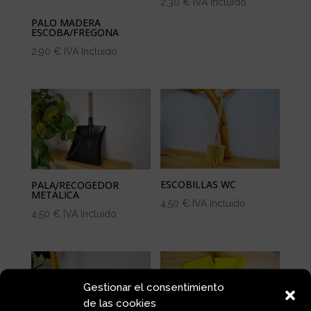
2,30
€
IVA Incluido
PALO MADERA
ESCOBA/FREGONA
2,90
€
IVA Incluido
ESCOBILLAS WC
PALA/RECOGEDOR
METÁLICA
4,50
€
IVA Incluido
4,50
€
IVA Incluido
Gestionar el consentimiento
de las cookies