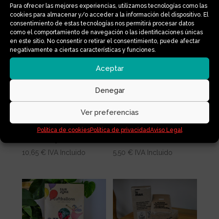
Para ofrecer las mejores experiencias, utilizamos tecnologías como las
cookies para almacenar y/o acceder a la información del dispositivo. El
consentimiento de estas tecnologías nos permitirá procesar datos
CREMA PROTECTORA
GUANTES HOGAR LÁTEX
MUEBLES MADERA
NATURAL
como el comportamiento de navegación o las identificaciones únicas
en este sitio. No consentir o retirar el consentimiento, puede afectar
12,80
€
IVA Incluido
4,10
€
IVA Incluido
negativamente a ciertas características y funciones.
Aceptar
Denegar
Ver preferencias
Política de cookies
Política de privacidad
Aviso Legal
GUANTES JARDÍN
FREGONA ALGODÓN
10,65
€
IVA Incluido
5,50
€
IVA Incluido