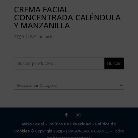
CREMA FACIAL
CONCENTRADA CALÉNDULA
Y MANZANILLA
27,50
€
IVA Incluido
Buscar
Categorías
del
producto
Aviso Legal –
Política de Privacidad –
Política de
Cookies
© Copyright 2025 – DRAGONERÍA A GRANEL – Todos