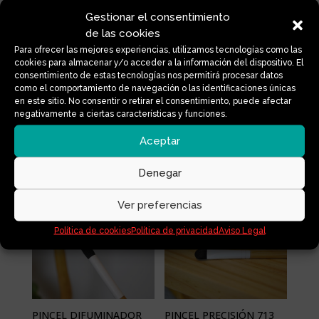
11,00
€
IVA Incluido
7,00
€
IVA Incluido
Gestionar el consentimiento
de las cookies
Para ofrecer las mejores experiencias, utilizamos tecnologías como las
cookies para almacenar y/o acceder a la información del dispositivo. El
consentimiento de estas tecnologías nos permitirá procesar datos
como el comportamiento de navegación o las identificaciones únicas
en este sitio. No consentir o retirar el consentimiento, puede afectar
negativamente a ciertas características y funciones.
Aceptar
PINCEL LENGUA DE
PINCEL BOLA 705
GATO 704
10,50
€
IVA Incluido
Denegar
10,50
€
IVA Incluido
Ver preferencias
Política de cookies
Política de privacidad
Aviso Legal
Agotado
PINCEL DIFUMINADOR
PINCEL PRECISIÓN 713