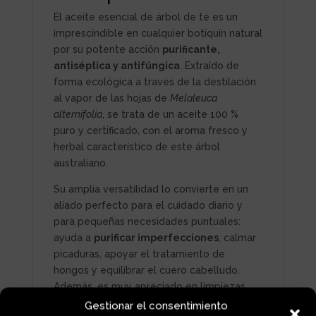
El aceite esencial de árbol de té es un
imprescindible en cualquier botiquín natural
por su potente acción
purificante,
antiséptica y antifúngica
. Extraído de
forma ecológica a través de la destilación
al vapor de las hojas de
Melaleuca
alternifolia
, se trata de un aceite 100 %
puro y certificado, con el aroma fresco y
herbal característico de este árbol
australiano.
Su amplia versatilidad lo convierte en un
aliado perfecto para el cuidado diario y
para pequeñas necesidades puntuales:
ayuda a
purificar imperfecciones
, calmar
picaduras, apoyar el tratamiento de
hongos y equilibrar el cuero cabelludo.
Además, es muy apreciado en limpiezas
naturales del hogar, ya que unas pocas
Gestionar el consentimiento