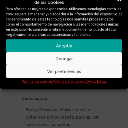
gotas añaden un extra de frescura e
de las cookies
higiene a detergentes o mezclas caseras.
Para ofrecer las mejores experiencias, utilizamos tecnologías como las
cookies para almacenar y/o acceder a la información del dispositivo. El
Puedes usarlo diluido en un aceite vegetal
consentimiento de estas tecnologías nos permitirá procesar datos
como el comportamiento de navegación o las identificaciones únicas
para aplicar sobre la piel, añadir unas gotas
en este sitio. No consentir o retirar el consentimiento, puede afectar
a tus mezclas aromáticas o incorporarlo a
negativamente a ciertas características y funciones.
recetas cosméticas naturales. Su formato
habitual (10–15 ml) es ideal para tenerlo
Aceptar
siempre a mano y aprovecharlo durante
meses.
Denegar
Formato:
frasco de vidrio oscuro con
Ver preferencias
cuentagotas.
Certificación:
ecológica.
Política de cookies
Política de privacidad
Aviso Legal
Vegano:
sí, es 100 % vegetal.
Cómo usarlo
En la piel (siempre diluido):
mezcla 1–2
gotas con aceite vegetal para aplicar
sobre zonas concretas.