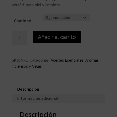
precios:
versátil para piel y limpieza.
desde
8,00 €
hasta
Cantidad
16,90 €
ACEITE
Añadir al carrito
ESENCIAL
ÁRBOL
DEL
TÉ
SKU:
N/D
Categorías:
Aceites Esenciales
,
Aromas,
cantidad
Inciensos y Velas
Descripción
Información adicional
Descripción