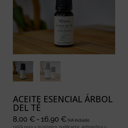
ACEITE ESENCIAL ÁRBOL
DEL TÉ
Rango
8,00
€
-
16,90
€
IVA Incluido
de
100% puro y ecológico, purificante, antiséptico y