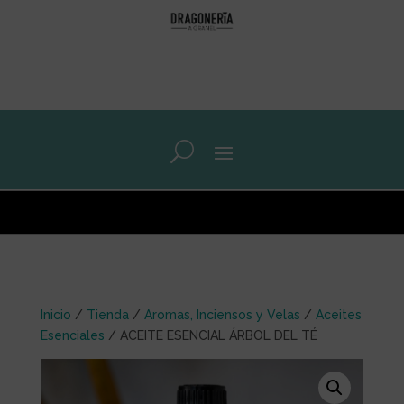
0 elementos
Inicio
/
Tienda
/
Aromas, Inciensos y Velas
/
Aceites
Esenciales
/ ACEITE ESENCIAL ÁRBOL DEL TÉ