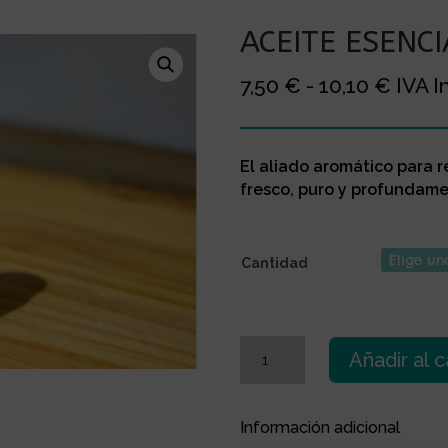
ACEITE ESENC
Rang
7,50
€
-
10,10
€
IVA I
de
precio
desd
El aliado aromático para r
7,50 
fresco, puro y profundame
hasta
10,10
Cantidad
ACEITE
Añadir al c
ESENCIAL
RAVINTSARA
cantidad
Información adicional