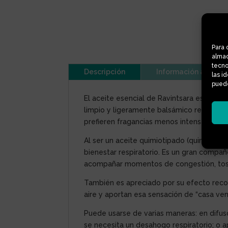
Para 
almac
tecno
Descripción
Información adicion
las i
puede
El aceite esencial de Ravintsara es uno d
limpio y ligeramente balsámico recuerda 
prefieren fragancias menos intensas.
Al ser un aceite quimiotipado (quimiotipo
bienestar respiratorio. Es un gran compañ
acompañar momentos de congestión, tos o 
También es apreciado por su efecto recon
aire y aportan esa sensación de “casa ven
Puede usarse de varias maneras: en difus
se necesita un desahogo respiratorio; o a