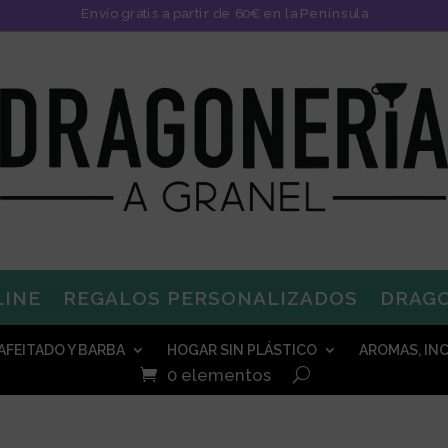
Envío gratis a partir de 60€ en la Península
LINE
REGALOS PERSONALIZADOS
DRAG
AFEITADO Y BARBA
HOGAR SIN PLÁSTICO
AROMAS, INC
0 elementos