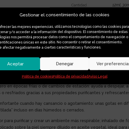
12ml, 30
Cantidad
Gestionar el consentimiento de las cookies
ofrecer las mejores experiencias, utilizamos tecnologías como las cookies para
enar y/o acceder a la información del dispositivo. El consentimiento de estas
logías nos permitirá procesar datos como el comportamiento de navegación o
al
dentificaciones únicas en este sitio. No consentir o retirar el consentimiento,
 afectar negativamente a ciertas características y funciones.
e esos imprescindibles que no tardan en ganarse un hueco en cualq
al eucalipto, pero con un punto más suave y equilibrado que lo h
Aceptar
Denegar
Ver preferencia
Política de cookies
Política de privacidad
Aviso Legal
 1,8-cineol), ofrece una composición definida y de alta calidad, co
ero en épocas frías o de cambios de estación: ayuda a despejar, a s
resfriados gracias a sus propiedades purificantes y refrescante
fortante cuando hay cansancio o agotamiento: unas gotas en difus
tilada” incluso en días húmedos o cerrados.
or para purificar y crear un ambiente más respirable; inhalado de
plicado sobre la piel siempre diluido en aceite vegetal, ideal pa