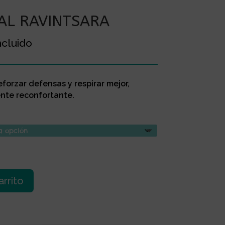
IAL RAVINTSARA
o
ncluido
s:
e
eforzar defensas y respirar mejor,
€
nte reconfortante.
 €
arrito