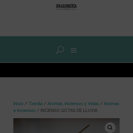
0 elementos
Inicio
/
Tienda
/
Aromas, Inciensos y Velas
/
Aromas
e Inciensos
/ INCIENSO GOTAS DE LLUVIA