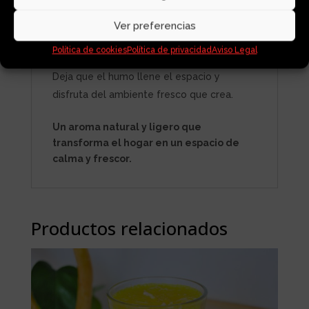
Enciende la punta, deja que prenda y
apaga la llama para que empiece a
Ver preferencias
desprender aroma.
Política de cookies
Política de privacidad
Aviso Legal
Deja que el humo llene el espacio y
disfruta del ambiente fresco que crea.
Un aroma natural y ligero que
transforma el hogar en un espacio de
calma y frescor.
Productos relacionados