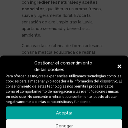
con
ingredientes naturales y aceites
esenciales
, que liberan un aroma fresco,
suave y ligeramente floral. Evoca la
sensación de aire limpio tras la lluvia,
aportando serenidad y bienestar al
ambiente.
Cada varilla se fabrica de forma artesanal
con una mezcla equilibrada de resinas,
maderas y aceites aromáticos, logrando
Gestionar el consentimiento
una
combustión limpia y duradera
, sin
de las cookies
fragancias sintéticas ni productos químicos
Para ofrecer las mejores experiencias, utilizamos tecnologías como las
añadidos.
cookies para almacenar y/o acceder a la información del dispositivo. El
consentimiento de estas tecnologías nos permitirá procesar datos
Modo de uso:
como el comportamiento de navegación o las identificaciones únicas
en este sitio. No consentir o retirar el consentimiento, puede afectar
negativamente a ciertas características y funciones.
Coloca una varilla en un porta incienso o
Aceptar
soporte resistente al calor.
Denegar