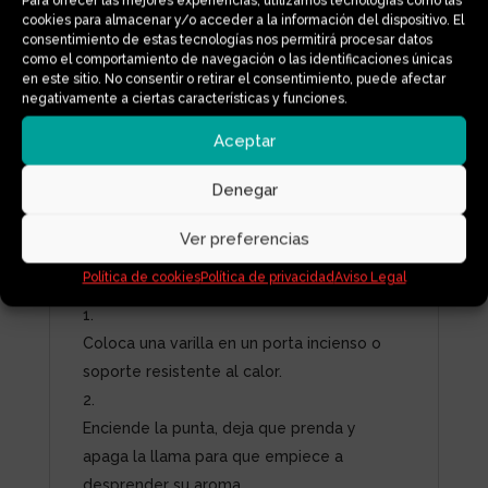
Para ofrecer las mejores experiencias, utilizamos tecnologías como las
aporta una sensación de calidez y
cookies para almacenar y/o acceder a la información del dispositivo. El
consentimiento de estas tecnologías nos permitirá procesar datos
bienestar, perfecta para crear un ambiente
como el comportamiento de navegación o las identificaciones únicas
relajante en el hogar o acompañar
en este sitio. No consentir o retirar el consentimiento, puede afectar
momentos de descanso.
negativamente a ciertas características y funciones.
Cada varilla se fabrica de forma artesanal
Aceptar
con una mezcla de resinas, maderas
aromáticas y aceites de vainilla, logrando
Denegar
una
combustión limpia y duradera
, sin
fragancias sintéticas ni aditivos químicos.
Ver preferencias
Modo de uso:
Política de cookies
Política de privacidad
Aviso Legal
Coloca una varilla en un porta incienso o
soporte resistente al calor.
Enciende la punta, deja que prenda y
apaga la llama para que empiece a
desprender su aroma.