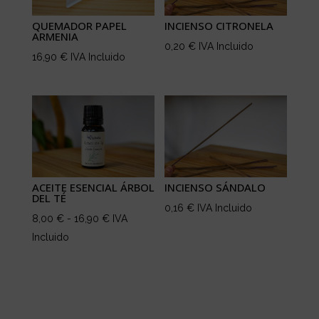
QUEMADOR PAPEL
INCIENSO CITRONELA
ARMENIA
0,20
€
IVA Incluido
16,90
€
IVA Incluido
ACEITE ESENCIAL ÁRBOL
INCIENSO SÁNDALO
DEL TÉ
0,16
€
IVA Incluido
Rango
8,00
€
-
16,90
€
IVA
de
Incluido
precios:
desde
8,00 €
hasta