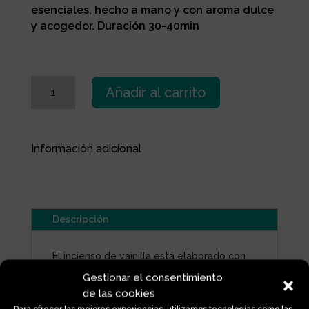
esenciales, hecho a mano y con aroma dulce
y acogedor. Duración 30-40min
INCIENSO
Añadir al carrito
VAINILLA
cantidad
Información adicional
Descripción
El incienso de vainilla está elaborado con
ingredientes naturales y aceites
Gestionar el consentimiento
esenciales
que desprenden un aroma
de las cookies
suave, dulce y acogedor. Su fragancia