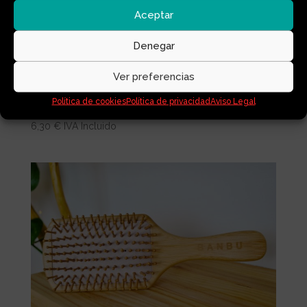
Aceptar
Denegar
Ver preferencias
ACONDICIONADOR SÓLIDO
AGUACATE
Política de cookies
Política de privacidad
Aviso Legal
6,30
€
IVA Incluido