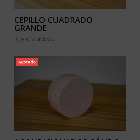
CEPILLO CUADRADO
GRANDE
16,95
€
IVA Incluido
Agotado