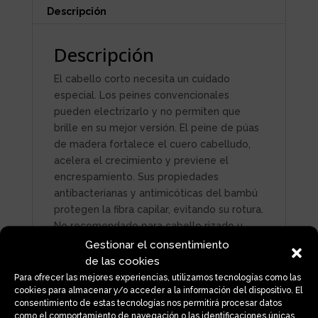
Descripción
Descripción
El cabello corto necesita un cuidado
especial. Los peines convencionales
pueden electrizarlo y no permiten que
brille en su mejor versión. El peine de púas
de madera fortalece el cuero cabelludo,
acelera el crecimiento y previene el
encrespamiento. Sus propiedades
antibacterianas y antimicóticas del bambú
protegen la fibra capilar, evitando su rotura.
No recomendado para cabello rizado u
ondulado.
Gestionar el consentimiento
de las cookies
Para ofrecer las mejores experiencias, utilizamos tecnologías como las
cookies para almacenar y/o acceder a la información del dispositivo. El
consentimiento de estas tecnologías nos permitirá procesar datos
Productos relacionados
como el comportamiento de navegación o las identificaciones únicas