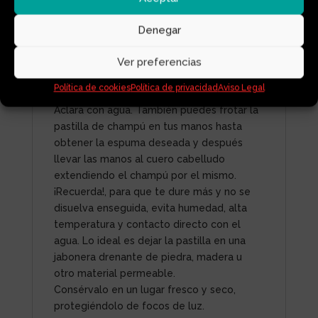
Modo de uso: Frota la pastilla
directamente en el cabello mojado hasta
Denegar
conseguir la cantidad de espuma deseada,
después retírala y sigue masajeando tu
Ver preferencias
cuero cabelludo con tus manos hasta
Política de cookies
Política de privacidad
Aviso Legal
extender el champú por todo tu pelo.
Aclara con agua. También puedes frotar la
pastilla de champú en tus manos hasta
obtener la espuma deseada y después
llevar las manos al cuero cabelludo
extendiendo el champú por el mismo.
¡Recuerda!, para que te dure más y no se
disuelva enseguida, evita humedad, alta
temperatura y contacto directo con el
agua. Lo ideal es dejar la pastilla en una
jabonera drenante de piedra, madera u
otro material permeable.
Consérvalo en un lugar fresco y seco,
protegiéndolo de focos de luz.