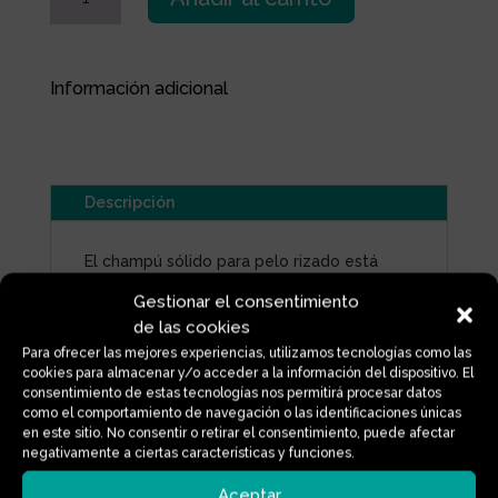
AVENA
Y
ALMENDRA
cantidad
Información adicional
Descripción
El champú sólido para pelo rizado está
formulado con extracto de avena, que
Gestionar el consentimiento
fortalece y protege el cabello, y aceite de
de las cookies
almendra, que hidrata y da flexibilidad a los
Para ofrecer las mejores experiencias, utilizamos tecnologías como las
rizos. Perfecto para lograr rizos suaves,
cookies para almacenar y/o acceder a la información del dispositivo. El
definidos y llenos de movimiento, este
consentimiento de estas tecnologías nos permitirá procesar datos
como el comportamiento de navegación o las identificaciones únicas
champú cuida y revitaliza el cabello rizado
en este sitio. No consentir o retirar el consentimiento, puede afectar
de forma natural.
negativamente a ciertas características y funciones.
65gr/Artesanal/Vegano/Sin SLS/Sin
SCI/Cero Plásticos.
Aceptar