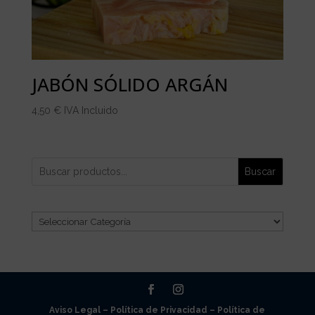
JABÓN SÓLIDO ARGÁN
4,50
€
IVA Incluido
Buscar
Categorías
del
producto
Aviso Legal –
Política de Privacidad –
Política de