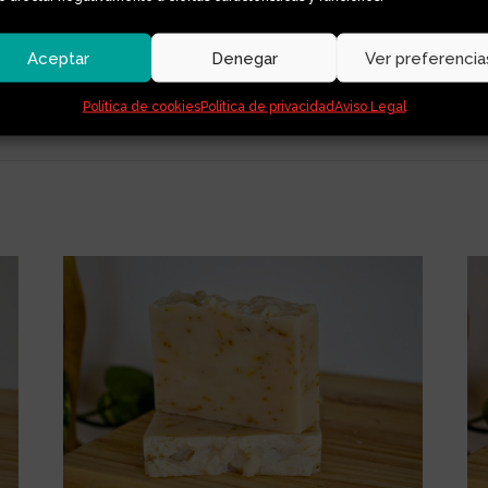
Aceptar
Denegar
Ver preferencia
va zonas difíciles de alcanzar, como la espalda, el cuello, los hom
Política de cookies
Política de privacidad
Aviso Legal
ómoda en todo momento.