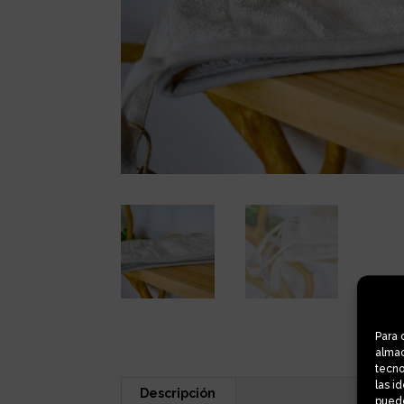
Para 
almac
tecno
las i
Descripción
puede