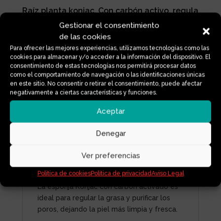
Raíz planta konjac. Con carbón activo, regula
el pH. Piel mixtas/grasa
Gestionar el consentimiento
de las cookies
Para ofrecer las mejores experiencias, utilizamos tecnologías como las
cookies para almacenar y/o acceder a la información del dispositivo. El
ESPONJA
consentimiento de estas tecnologías nos permitirá procesar datos
Añadir al carrito
CORPORAL
como el comportamiento de navegación o las identificaciones únicas
en este sitio. No consentir o retirar el consentimiento, puede afectar
KONJAC
negativamente a ciertas características y funciones.
CARBON
ACTIVO
Información adicional
Aceptar
cantidad
Denegar
Ver preferencias
Descripción
Política de cookies
Política de privacidad
Aviso Legal
La esponja Konjac con carbón activado es
ideal para regular la grasa y purificar los
poros, dejando la piel más limpia y fresca.