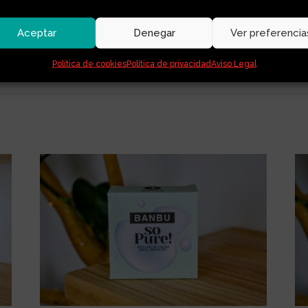
 frotar la pastilla con la esponja hasta conseguir la espuma dese
Aceptar
Denegar
Ver preferencia
 cerca del mismo. Lo ideal es dejar la pastilla en una jabonera dre
Política de cookies
Política de privacidad
Aviso Legal
otegiéndolo de focos de luz.