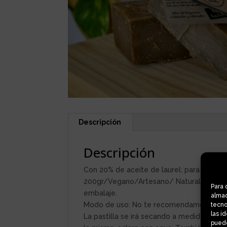
Descripción
Descripción
Con 20% de aceite de laurel: para pieles n
200gr/Vegano/Artesano/ Natural/Elaborad
Para 
embalaje.
almac
tecno
Modo de uso: No te recomendamos que cor
las i
La pastilla se irá secando a medida que l
puede