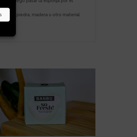
ada y luego pasar la esponja por el
s
nante de piedra, madera u otro material