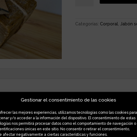
20%
cantidad
Categorías:
Corporal
,
Jabón s
Gestionar el consentimiento de las cookies
ormales. Propiedades antisépticas, antiinflamatorias y cicatrizant
o con aceite de oliva y laurel/100% ingredientes naturales/Sin 
ofrecer las mejores experiencias, utilizamos tecnologías como las cookies para
enar y/o acceder a la información del dispositivo. El consentimiento de estas
logías nos permitirá procesar datos como el comportamiento de navegación o
tes la pastilla ya que la parte interior (más verde) se ha secad
dentificaciones únicas en este sitio. No consentir o retirar el consentimiento,
a vayas usando. Humedece con agua la parte del cuerpo que quieras
 afectar negativamente a ciertas características y funciones.