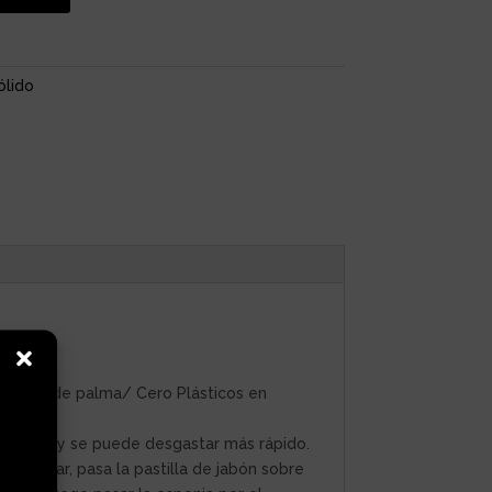
ólido
es.
aceite de palma/ Cero Plásticos en
o menos y se puede desgastar más rápido.
 limpiar, pasa la pastilla de jabón sobre