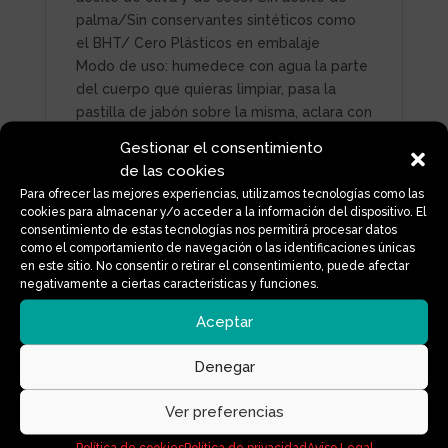
palma/Sin conservantes sintéticos como
el BHT/ Cero Plásticos en embalaje
Modo de uso: humedece con agua la parte
del cuerpo que quieras limpiar, pasa la
pastilla de jabón sobre la misma, aclara con
agua. También puedes frotar la pastilla con
Gestionar el consentimiento
la esponja hasta conseguir la espuma
de las cookies
deseada y luego pasar la esponja por el
Para ofrecer las mejores experiencias, utilizamos tecnologías como las
cuerpo.
cookies para almacenar y/o acceder a la información del dispositivo. El
¡Recuerda! no dejar el jabón en el agua o
consentimiento de estas tecnologías nos permitirá procesar datos
como el comportamiento de navegación o las identificaciones únicas
cerca del mismo. Lo ideal es dejar la
en este sitio. No consentir o retirar el consentimiento, puede afectar
pastilla en una jabonera drenante de
negativamente a ciertas características y funciones.
piedra, madera u otro material permeable.
Consérvalo en un lugar fresco y seco,
Aceptar
protegiéndolo de focos de luz.
Denegar
Ver preferencias
Productos relacionados
Política de cookies
Política de privacidad
Aviso Legal