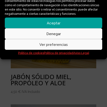
consentimiento de estas tecnologías nos permitirá procesar datos
Productos relacionados
como el comportamiento de navegación o las identificaciones únicas
en este sitio. No consentir o retirar el consentimiento, puede afectar
negativamente a ciertas características y funciones.
Aceptar
Denegar
Ver preferencias
Política de cookies
Política de privacidad
Aviso Legal
JABÓN SÓLIDO MIEL,
PROPÓLEO Y ALOE
4,50
€
IVA Incluido