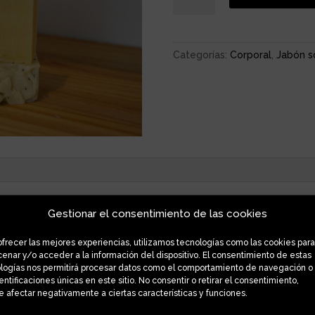
ONAGRA
cantidad
Categorías:
Corporal
,
Jabón s
Gestionar el consentimiento de las cookies
nal, es ideal para pieles con acné, psoriasis o eccemas, también in
ofrecer las mejores experiencias, utilizamos tecnologías como las cookies para
l y mejora las lesiones de la misma. Uso facial y corporal.
enar y/o acceder a la información del dispositivo. El consentimiento de estas
logías nos permitirá procesar datos como el comportamiento de navegación o
ceite de oliva y de coco/Sin aceite de palma/ Cero Plásticos en
dentificaciones únicas en este sitio. No consentir o retirar el consentimiento,
del cuerpo que quieras limpiar, pasa la pastilla de jabón sobre l
 afectar negativamente a ciertas características y funciones.
hasta conseguir la espuma deseada y luego pasar la esponja por el