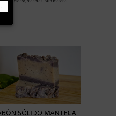
nante de piedra, madera u otro material
s
ABÓN SÓLIDO MANTECA