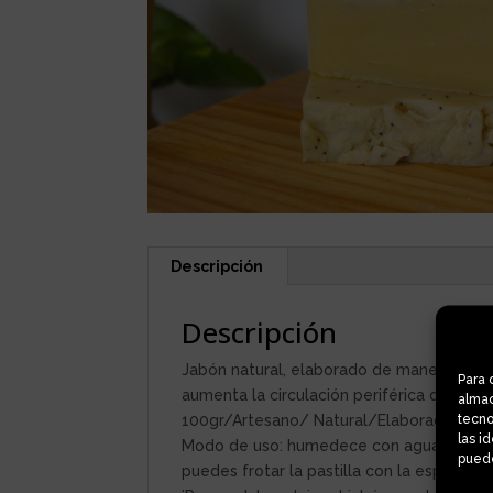
Descripción
Descripción
Jabón natural, elaborado de manera artesa
Para 
aumenta la circulación periférica de la pie
almac
tecno
100gr/Artesano/ Natural/Elaborado con a
las i
Modo de uso: humedece con agua la parte 
puede
puedes frotar la pastilla con la esponja 