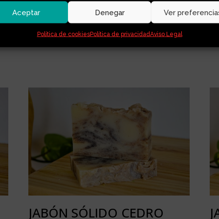
 cerca del mismo. Lo ideal es dejar la pastilla en una jabonera dre
Aceptar
Denegar
Ver preferencia
otegiéndolo de focos de luz.
Política de cookies
Política de privacidad
Aviso Legal
JABÓN SÓLIDO CEDRO
J