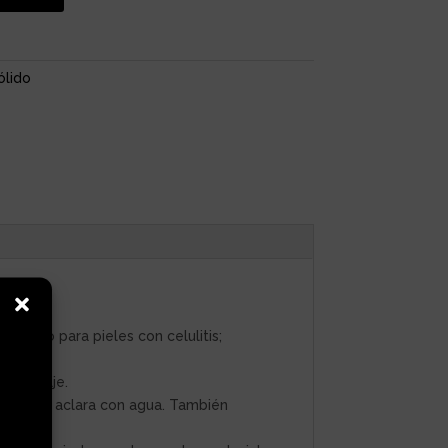
ólido
dicado para pieles con celulitis;
 embalaje.
a misma, aclara con agua. También
 cuerpo.