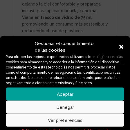
dejando la piel confortable y preparada
incluso para aplicar maquillaje encima.
Viene en
frasco de vidrio de 75 ml
,
promoviendo un consumo más sostenible y
reduciendo el uso de plásticos.
Modo de uso:
Gestionar el consentimiento
de las cookies
Para ofrecer las mejores experiencias, utilizamos tecnologías como las
Aplica una cantidad suficiente sobre la piel
cookies para almacenar y/o acceder a la información del dispositivo. El
consentimiento de estas tecnologías nos permitirá procesar datos
limpia de rostro y cuello.
como el comportamiento de navegación o las identificaciones únicas
en este sitio. No consentir o retirar el consentimiento, puede afectar
Masajea suavemente hasta su completa
negativamente a ciertas características y funciones.
absorción.
Aceptar
Reaplica durante el día si la exposición
Denegar
solar es prolongada.
Ver preferencias
Un cuidado diario natural y completo