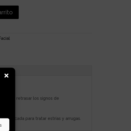
arrito
Facial
dando a retrasar los signos de
e indicada para tratar estrías y arrugas.
s