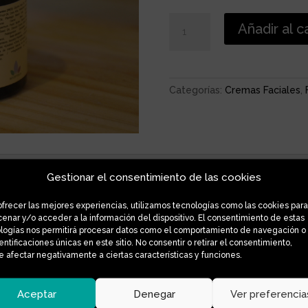
CREMA
Añadir al c
FACIAL
CONCENTRADA
ROSA
MOSQUETA
Categorías:
Cremas Faciales
,
cantidad
Gestionar el consentimiento de las cookies
ofrecer las mejores experiencias, utilizamos tecnologías como las cookies para
enar y/o acceder a la información del dispositivo. El consentimiento de estas
ñados para mejorar la apariencia de la piel de manera natural, ayu
logías nos permitirá procesar datos como el comportamiento de navegación o
dentificaciones únicas en este sitio. No consentir o retirar el consentimiento,
de elasticidad, manchas, sequedad, estrías y arrugas.
 afectar negativamente a ciertas características y funciones.
ías o arrugas.
es hidratantes, antioxidantes y regeneradoras, siendo especialment
Aceptar
Denegar
Ver preferencia