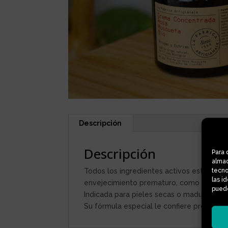
Descripción
Descripción
Para 
almac
Todos los ingredientes activos están dise
tecno
las i
envejecimiento prematuro, como la falta 
puede
Indicada para pieles secas o maduras, estr
Su fórmula especial le confiere propiedad