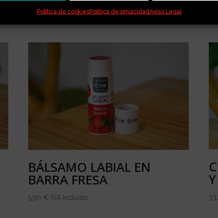
Política de cookies
Política de privacidad
Aviso Legal
C
BÁLSAMO LABIAL EN
Y
BARRA FRESA
33
5,90
€
IVA Incluido