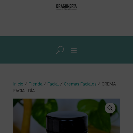
Inicio
/
Tienda
/
Facial
/
Cremas Faciales
/ CREMA
FACIAL DÍA