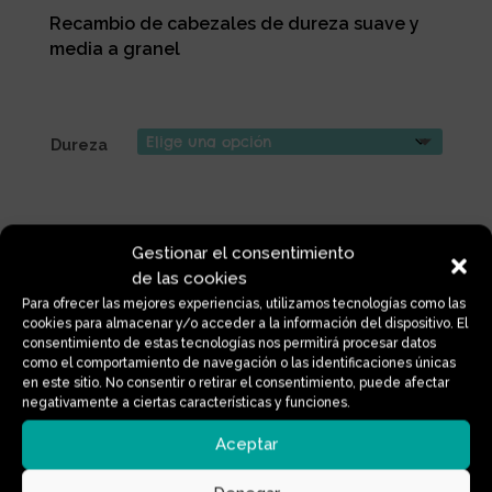
Recambio de cabezales de dureza suave y
media a granel
Dureza
RECAMBIO
Añadir al carrito
Gestionar el consentimiento
CABEZALES
de las cookies
CEPILLO
Para ofrecer las mejores experiencias, utilizamos tecnologías como las
BIOPLÁSTICO
cookies para almacenar y/o acceder a la información del dispositivo. El
cantidad
Información adicional
consentimiento de estas tecnologías nos permitirá procesar datos
como el comportamiento de navegación o las identificaciones únicas
Dureza
en este sitio. No consentir o retirar el consentimiento, puede afectar
negativamente a ciertas características y funciones.
Suave, Medio
Aceptar