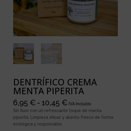
DENTRÍFICO CREMA
MENTA PIPERITA
Rango
6,95
€
-
10,45
€
IVA Incluido
de
Sin flúor con un refrescante toque de menta
precios:
piperita. Limpieza eficaz y aliento fresco de forma
desde
ecológica y responsable.
6,95 €