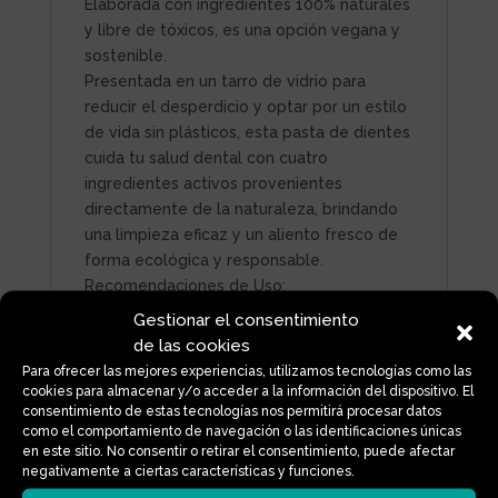
Elaborada con ingredientes 100% naturales
y libre de tóxicos, es una opción vegana y
sostenible.
Presentada en un tarro de vidrio para
reducir el desperdicio y optar por un estilo
de vida sin plásticos, esta pasta de dientes
cuida tu salud dental con cuatro
ingredientes activos provenientes
directamente de la naturaleza, brindando
una limpieza eficaz y un aliento fresco de
forma ecológica y responsable.
Recomendaciones de Uso:
Pon un poco de pasta de dientes en un
Gestionar el consentimiento
cepillo de dientes seco, o bien use el
de las cookies
palito para poner un poco de pasta en el
Para ofrecer las mejores experiencias, utilizamos tecnologías como las
cepillo. Luego moja el cepillo y limpia los
cookies para almacenar y/o acceder a la información del dispositivo. El
consentimiento de estas tecnologías nos permitirá procesar datos
dientes.
como el comportamiento de navegación o las identificaciones únicas
La pasta de dientes natural SIN flúor
en este sitio. No consentir o retirar el consentimiento, puede afectar
normalmente no se traga, pero en caso de
negativamente a ciertas características y funciones.
tragar un poco, es completamente