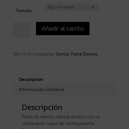
hasta
10,45 €
Tamaño
DENTRÍFICO
Añadir al carrito
CREMA
MENTA
PIPERITA
cantidad
SKU:
N/D
Categorías:
Dental
,
Pasta Dientes
Descripción
Información adicional
Descripción
Pasta de dientes natural sin flúor con un
refrescante toque de menta piperita.