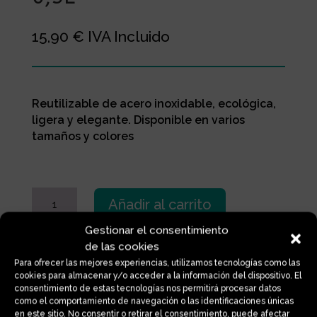
15,90
€
IVA Incluido
Reutilizable de acero inoxidable, ecológica,
ligera y elegante. Disponible en varios
tamaños y colores
BOTELLA
Añadir al carrito
ACERO
INOXIDABLE
Gestionar el consentimiento
“VINTAGE”
de las cookies
0,5L
Información adicional
Para ofrecer las mejores experiencias, utilizamos tecnologías como las
cookies para almacenar y/o acceder a la información del dispositivo. El
cantidad
consentimiento de estas tecnologías nos permitirá procesar datos
como el comportamiento de navegación o las identificaciones únicas
en este sitio. No consentir o retirar el consentimiento, puede afectar