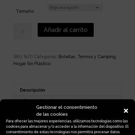
Tamaño
SET
Añadir al carrito
CAMPING
ACERO
INOX
20cm
SKU:
N/D
Categorías:
Botellas, Termos y Camping
,
2personas
Hogar Sin Plástico
cantidad
Descripción
Información adicional
Gestionar el consentimiento
de las cookies
Descripción
Para ofrecer las mejores experiencias, utilizamos tecnologías como las
cookies para almacenar y/o acceder a la información del dispositivo. El
El set de camping ideal para 2 personas,
consentimiento de estas tecnologías nos permitirá procesar datos