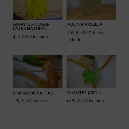
GUANTES HOGAR
JABÓN MARSELLA
LÁTEX NATURAL
Rango
3,90
€
-
8,90
€
IVA
4,10
€
IVA Incluido
de
Incluido
precios:
desde
3,90 €
hasta
8,90 €
GUANTES JARDÍN
LIMPIADOR PAJITAS
10,65
€
IVA Incluido
1,65
€
IVA Incluido