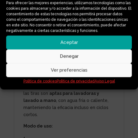
Para ofrecer las mejores experiencias, utilizamos tecnologías como las
completamente en agua, liberando una
cookies para almacenar y/o acceder a la información del dispositivo. El
fórmula concentrada que elimina la
consentimiento de estas tecnologías nos permitirá procesar datos
como el comportamiento de navegación o las identificaciones únicas
suciedad y deja la ropa limpia y fresca, sin
en este sitio. No consentir o retirar el consentimiento, puede afectar
necesidad de envases voluminosos ni
negativamente a ciertas características y funciones.
residuos plásticos.
Aceptar
Disponible en
tres versiones
—
lavanda
,
floral
o
sin aroma
— para adaptarse a tus
Denegar
preferencias y necesidades, incluso si
tienes pieles sensibles o buscas un lavado
Ver preferencias
neutro.
Política de cookies
Política de privacidad
Aviso Legal
Cada paquete rinde
hasta 40 lavados
, y
las tiras son
aptas para lavadoras y
lavado a mano
, con agua fría o caliente,
manteniendo la eficacia incluso en ciclos
cortos.
Modo de uso: