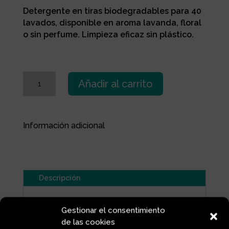
Detergente en tiras biodegradables para 40
lavados, disponible en aroma lavanda, floral
o sin perfume. Limpieza eficaz sin plástico.
DETERGENTE
Añadir al carrito
EN
TIRAS
LAVANDA
cantidad
Información adicional
Descripción
El detergente en tiras es una forma
más
Gestionar el consentimiento
práctica, ligera y sostenible
de hacer la
de las cookies
colada. Cada tira se disuelve