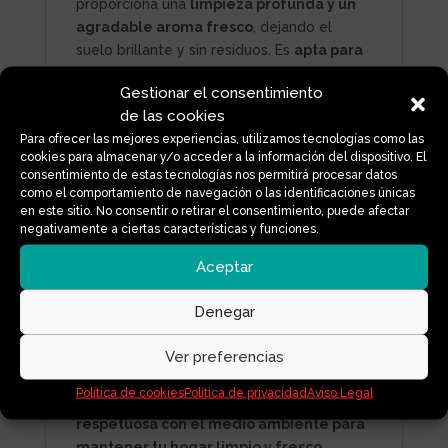
proporciona una
limpieza profunda y un
agradable aroma fresco
, dejando el
suelo brillante y sin residuos. Es
apta para
todo tipo de superficies
, incluyendo
Gestionar el consentimiento
madera, cerámica o mármol.
de las cookies
Modo de uso:
Para ofrecer las mejores experiencias, utilizamos tecnologías como las
cookies para almacenar y/o acceder a la información del dispositivo. El
consentimiento de estas tecnologías nos permitirá procesar datos
como el comportamiento de navegación o las identificaciones únicas
Coloca
una tira en el cubo vacío
.
en este sitio. No consentir o retirar el consentimiento, puede afectar
negativamente a ciertas características y funciones.
Añade agua (fría o templada) y deja que se
Aceptar
disuelva por completo.
Denegar
Friega el suelo como de costumbre y deja
secar.
Ver preferencias
Política de cookies
Política de privacidad
Aviso Legal
Una solución ligera, práctica y
respetuosa con el medio ambiente para
mantener tu hogar limpio y fresco.