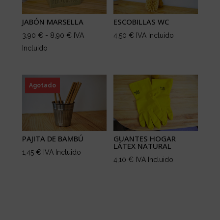
JABÓN MARSELLA
ESCOBILLAS WC
Rango
3,90
€
-
8,90
€
IVA
4,50
€
IVA Incluido
de
Incluido
precios:
desde
3,90 €
Agotado
hasta
8,90 €
PAJITA DE BAMBÚ
GUANTES HOGAR
LÁTEX NATURAL
1,45
€
IVA Incluido
4,10
€
IVA Incluido