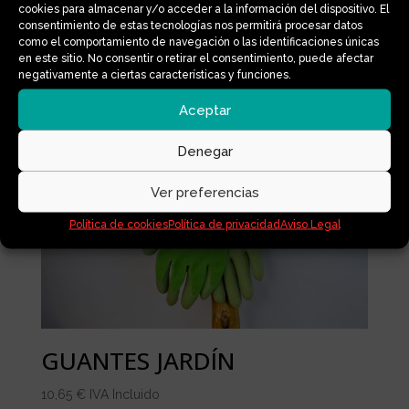
cookies para almacenar y/o acceder a la información del dispositivo. El
consentimiento de estas tecnologías nos permitirá procesar datos
como el comportamiento de navegación o las identificaciones únicas
en este sitio. No consentir o retirar el consentimiento, puede afectar
Productos relacionados
negativamente a ciertas características y funciones.
Aceptar
Denegar
Ver preferencias
Política de cookies
Política de privacidad
Aviso Legal
GUANTES JARDÍN
10,65
€
IVA Incluido