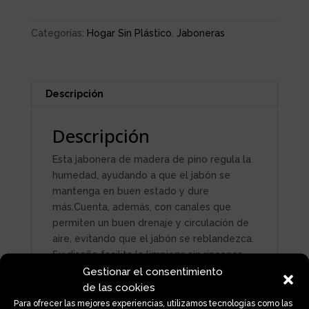
Categorías:
Hogar Sin Plástico
,
Jaboneras
Descripción
Descripción
Esta jabonera de madera de pino regula la
humedad, ayudando a que el jabón se
mantenga en buen estado y dure
más.Cuenta, además, con canales que
permiten un buen drenaje y circulación de
aire, evitando que el jabón se reblandezca.
Su diseño facilita la limpieza sin rincones
difíciles y las aristas suaves evitan que el
Gestionar el consentimiento
jabón se marque. Además, cuentan con
de las cookies
patas en la base para un mejor apoyo.
Para ofrecer las mejores experiencias, utilizamos tecnologías como las