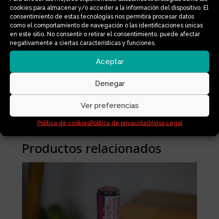
suavizan los labios durante todo el día.
cookies para almacenar y/o acceder a la información del dispositivo. El
Aporta ese efecto “labio jugoso” que
consentimiento de estas tecnologías nos permitirá procesar datos
queda bien con cualquier look, ya sea para
como el comportamiento de navegación o las identificaciones únicas
en este sitio. No consentir o retirar el consentimiento, puede afectar
llevarlo solo o para añadir un toque de luz
negativamente a ciertas características y funciones.
sobre tu labial favorito.
Aceptar
Además, su envase es
recargable
, lo que
lo convierte en una opción más sostenible
Denegar
y duradera dentro de la rutina de
maquillaje.
Ver preferencias
Política de cookies
Política de privacidad
Aviso Legal
Productos relacionados