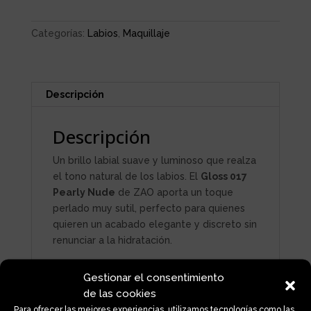
Categorías:
Labios
,
Maquillaje
Descripción
Descripción
Un brillo labial suave y luminoso que realza
el tono natural de los labios. El
Gloss 017
Pearly Nude
de ZAO aporta un toque
perlado muy sutil, perfecto para quienes
quieren un acabado elegante y discreto sin
renunciar a la hidratación.
Su textura es ligera y cómoda, nada
Gestionar el consentimiento
pegajosa, y está formulado con
de las cookies
ingredientes de origen natural que cuidan y
Para ofrecer las mejores experiencias, utilizamos tecnologías como las