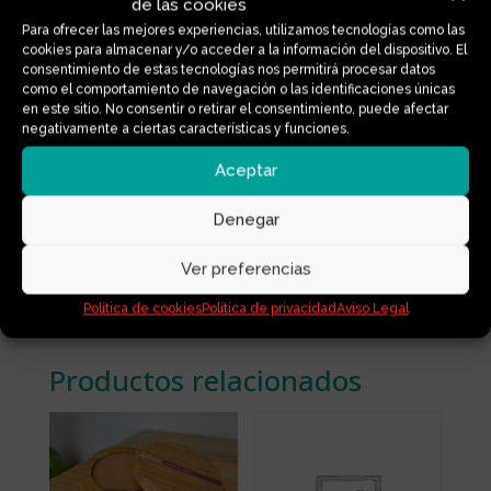
Añadir al carrito
de las cookies
BESOS
Para ofrecer las mejores experiencias, utilizamos tecnologías como las
DE
cookies para almacenar y/o acceder a la información del dispositivo. El
MARTE
consentimiento de estas tecnologías nos permitirá procesar datos
como el comportamiento de navegación o las identificaciones únicas
cantidad
Información adicional
en este sitio. No consentir o retirar el consentimiento, puede afectar
negativamente a ciertas características y funciones.
Aceptar
Denegar
Ver preferencias
Política de cookies
Política de privacidad
Aviso Legal
Productos relacionados