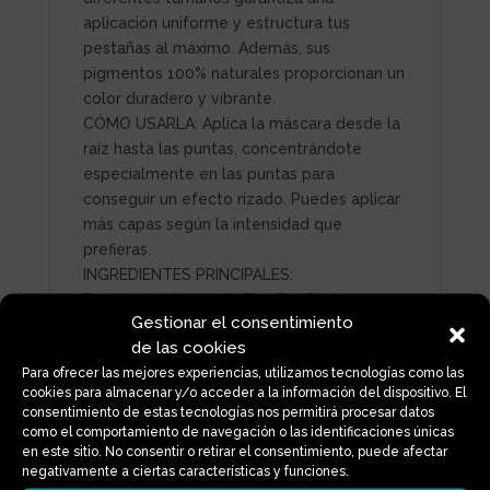
aplicación uniforme y estructura tus
pestañas al máximo. Además, sus
pigmentos 100% naturales proporcionan un
color duradero y vibrante.
CÓMO USARLA: Aplica la máscara desde la
raíz hasta las puntas, concentrándote
especialmente en las puntas para
conseguir un efecto rizado. Puedes aplicar
más capas según la intensidad que
prefieras.
INGREDIENTES PRINCIPALES:
Extracto de Yema de Tilo Bio: Protege e
Gestionar el consentimiento
hidrata las pestañas, ayudando a aumentar
de las cookies
su volumen y suavidad.
Para ofrecer las mejores experiencias, utilizamos tecnologías como las
Aloe Vera Bio: Calma y repara el área
cookies para almacenar y/o acceder a la información del dispositivo. El
sensible de los ojos, suavizando la piel.
consentimiento de estas tecnologías nos permitirá procesar datos
Aceite de Argán Bio: Nutre y fortalece las
como el comportamiento de navegación o las identificaciones únicas
pestañas gracias a su alto contenido en
en este sitio. No consentir o retirar el consentimiento, puede afectar
negativamente a ciertas características y funciones.
vitamina E.