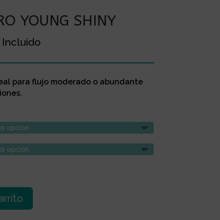
RO YOUNG SHINY
go
 Incluido
ios:
de
deal para flujo moderado o abundante
90 €
iones.
ta
90 €
arrito