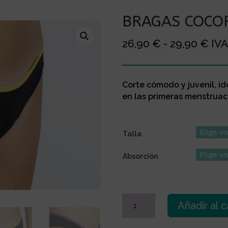
BRAGAS COCO
Ran
26,90
€
-
29,90
€
IVA
de
prec
des
Corte cómodo y juvenil, i
26,
en las primeras menstruac
has
29,
Talla
Absorción
BRAGAS
Añadir al c
COCORO
YOUNG