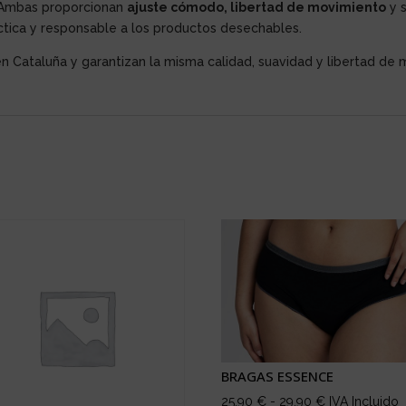
lo. Ambas proporcionan
ajuste cómodo, libertad de movimiento
y s
áctica y responsable a los productos desechables.
Cataluña y garantizan la misma calidad, suavidad y libertad de 
BRAGAS ESSENCE
Rango
25,90
€
-
29,90
€
IVA Incluido