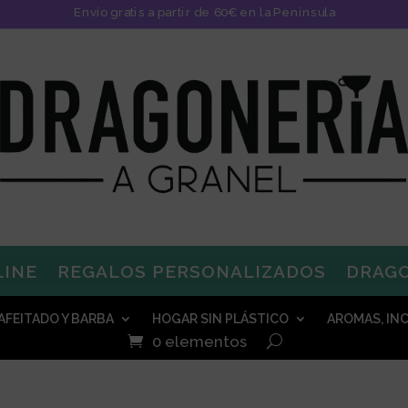
Envío gratis a partir de 60€ en la Península
LINE
REGALOS PERSONALIZADOS
DRAG
AFEITADO Y BARBA
HOGAR SIN PLÁSTICO
AROMAS, INC
0 elementos