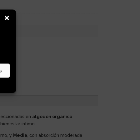
L, XL
lus
s
nfeccionadas en
algodón orgánico
 bienestar íntimo.
urno, y
Media
, con absorción moderada