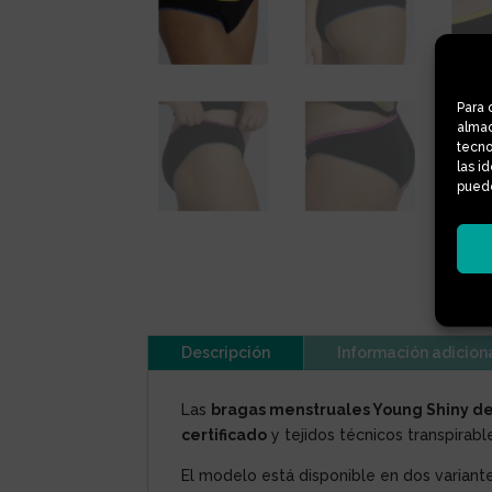
Para 
almac
tecno
las i
puede
Descripción
Información adicion
Las
bragas menstruales Young Shiny d
certificado
y tejidos técnicos transpirabl
El modelo está disponible en dos variant