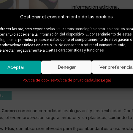
SHINY
Información adicional
cantidad
Gestionar el consentimiento de las cookies
XS, S, M, 
Talla
ofrecer las mejores experiencias, utilizamos tecnologías como las cookies para
Media, P
Absorción
enar y/o acceder a la información del dispositivo. El consentimiento de estas
logías nos permitirá procesar datos como el comportamiento de navegación o
dentificaciones únicas en este sitio. No consentir o retirar el consentimiento,
 afectar negativamente a ciertas características y funciones.
Aceptar
Denegar
Ver preferencia
Política de cookies
Política de privacidad
Aviso Legal
al
e Cocoro
combinan comodidad, estilo juvenil y sostenibilidad. Co
es, ofrecen protección segura, antiolor y sin plásticos, cuidando tu
es:
Plus
, con absorción elevada para flujos abundantes o uso noct