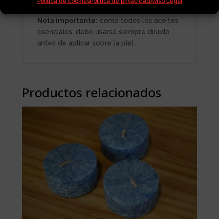
Política de cookies
Política de privacidad
Aviso Legal
luz y mantiene su calidad.
Nota importante:
como todos los aceites
esenciales, debe usarse siempre diluido
antes de aplicar sobre la piel.
Productos relacionados