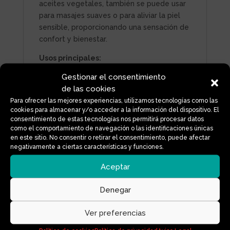
aceites vegetales, también se puede usar
para masajes suaves o para aliviar la piel
sensible, proporcionando una sensación de
confort y bienestar.
Usos principales:
Gestionar el consentimiento
Aromaterapia:
relaja y aporta calma,
de las cookies
ideal para momentos de tensión o antes
Para ofrecer las mejores experiencias, utilizamos tecnologías como las
de dormir.
cookies para almacenar y/o acceder a la información del dispositivo. El
Masajes (diluido):
suaviza y alivia
consentimiento de estas tecnologías nos permitirá procesar datos
como el comportamiento de navegación o las identificaciones únicas
tensiones musculares.
en este sitio. No consentir o retirar el consentimiento, puede afectar
Cuidado de la piel (diluido):
apto para
negativamente a ciertas características y funciones.
piel sensible, calma irritaciones y rojeces.
Aceptar
Hogar natural:
unas gotas en difusores
aportan un aroma suave y reconfortante.
Denegar
Envase:
frasco de vidrio ámbar con
Ver preferencias
cuentagotas, que protege el aceite de la