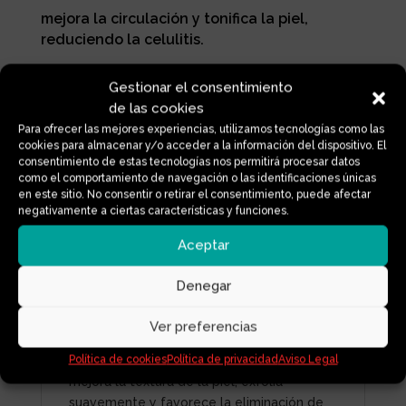
mejora la circulación y tonifica la piel,
reduciendo la celulitis.
Gestionar el consentimiento
de las cookies
Agotado
Para ofrecer las mejores experiencias, utilizamos tecnologías como las
cookies para almacenar y/o acceder a la información del dispositivo. El
consentimiento de estas tecnologías nos permitirá procesar datos
Información adicional
como el comportamiento de navegación o las identificaciones únicas
en este sitio. No consentir o retirar el consentimiento, puede afectar
negativamente a ciertas características y funciones.
Aceptar
Descripción
Denegar
El cepillo anti celulitis estimula la
Ver preferencias
circulación, reduce la apariencia de la
Política de cookies
Política de privacidad
Aviso Legal
celulitis y tonifica la piel. Su uso regular
mejora la textura de la piel, exfolia
suavemente y favorece la eliminación de