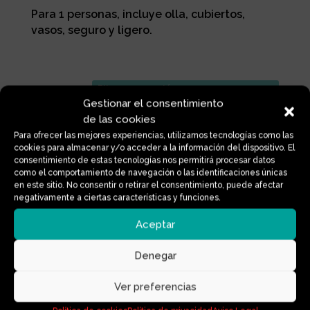
Para 1 personas, incluye olla, cubiertos,
vasos, seguro y ligero.
Tamaño
Gestionar el consentimiento
de las cookies
Para ofrecer las mejores experiencias, utilizamos tecnologías como las
SET
cookies para almacenar y/o acceder a la información del dispositivo. El
Añadir al carrito
consentimiento de estas tecnologías nos permitirá procesar datos
CAMPING
como el comportamiento de navegación o las identificaciones únicas
ACERO
en este sitio. No consentir o retirar el consentimiento, puede afectar
INOX
negativamente a ciertas características y funciones.
17cm
Información adicional
Aceptar
1persona
Tamaño
cantidad
Denegar
17cm, 20cm
Ver preferencias