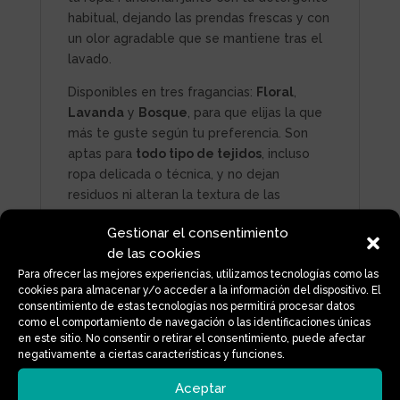
habitual, dejando las prendas frescas y con
un olor agradable que se mantiene tras el
lavado.
Disponibles en tres fragancias:
Floral
,
Lavanda
y
Bosque
, para que elijas la que
más te guste según tu preferencia. Son
aptas para
todo tipo de tejidos
, incluso
ropa delicada o técnica, y no dejan
residuos ni alteran la textura de las
prendas.
Gestionar el consentimiento
Modo de uso:
de las cookies
Para ofrecer las mejores experiencias, utilizamos tecnologías como las
cookies para almacenar y/o acceder a la información del dispositivo. El
consentimiento de estas tecnologías nos permitirá procesar datos
Vierte las perlas directamente en el
como el comportamiento de navegación o las identificaciones únicas
tambor de la lavadora antes de la ropa.
en este sitio. No consentir o retirar el consentimiento, puede afectar
negativamente a ciertas características y funciones.
Añade tu detergente habitual.
Aceptar