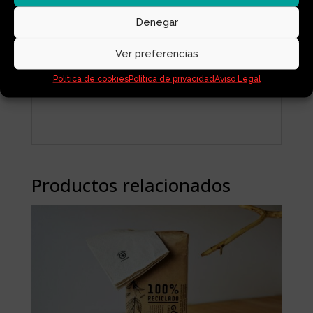
Lava como de costumbre.
Denegar
Ver preferencias
Retira la ropa al terminar el ciclo y disfruta
del aroma.
Política de cookies
Política de privacidad
Aviso Legal
Productos relacionados