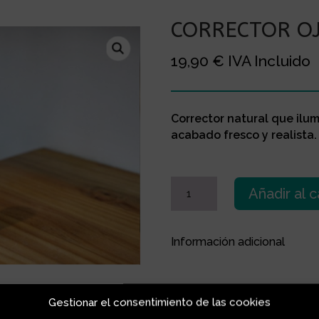
CORRECTOR O
19,90
€
IVA Incluido
Corrector natural que ilum
acabado fresco y realista.
CORRECTOR
Añadir al c
OJERAS
882
cantidad
Información adicional
Gestionar el consentimiento de las cookies