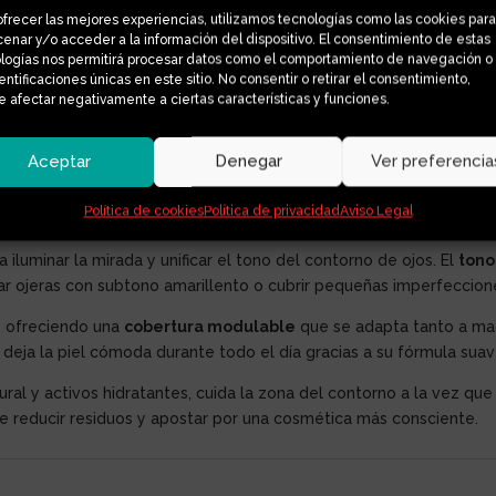
ofrecer las mejores experiencias, utilizamos tecnologías como las cookies para
enar y/o acceder a la información del dispositivo. El consentimiento de estas
logías nos permitirá procesar datos como el comportamiento de navegación o
dentificaciones únicas en este sitio. No consentir o retirar el consentimiento,
 afectar negativamente a ciertas características y funciones.
Aceptar
Denegar
Ver preferencia
Política de cookies
Política de privacidad
Aviso Legal
a iluminar la mirada y unificar el tono del contorno de ojos. El
tono
izar ojeras con subtono amarillento o cubrir pequeñas imperfecci
o, ofreciendo una
cobertura modulable
que se adapta tanto a ma
 y deja la piel cómoda durante todo el día gracias a su fórmula sua
ral y activos hidratantes, cuida la zona del contorno a la vez que
te reducir residuos y apostar por una cosmética más consciente.