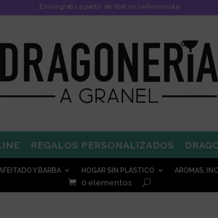
Envío gratis a partir de 60€ en la Península
LINE
REGALOS PERSONALIZADOS
DRAG
AFEITADO Y BARBA
HOGAR SIN PLÁSTICO
AROMAS, INC
0 elementos