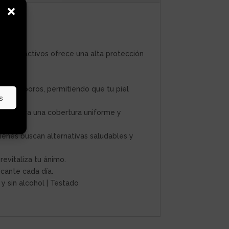
cipios activos ofrece una alta protección
ir los poros, permitiendo que tu piel
s
úmeda para una cobertura uniforme y
uienes buscan alternativas saludables y
evitaliza tu ánimo.
scante cada día.
 y sin alcohol | Testado