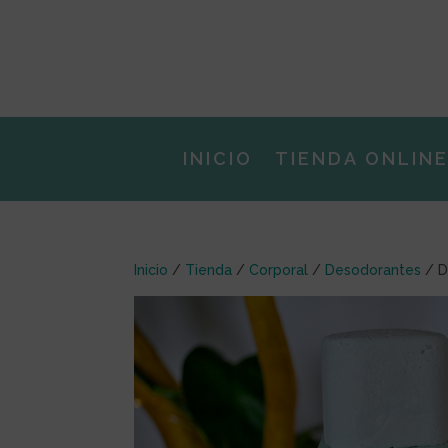
INICIO
TIENDA ONLIN
Inicio
/
Tienda
/
Corporal
/
Desodorantes
/ D