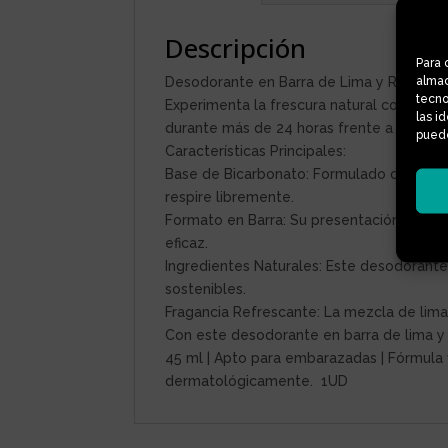
Descripción
Para 
almac
Desodorante en Barra de Lima y Romero
tecno
Experimenta la frescura natural con nues
las i
durante más de 24 horas frente a la sudo
puede
Características Principales:
Base de Bicarbonato: Formulado con bicarb
respire libremente.
Formato en Barra: Su presentación en barr
eficaz.
Ingredientes Naturales: Este desodorante 
sostenibles.
Fragancia Refrescante: La mezcla de lima
Con este desodorante en barra de lima y 
45 ml | Apto para embarazadas | Fórmula ve
dermatológicamente. 1UD