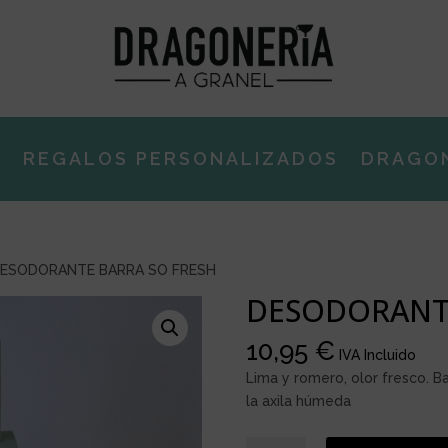
E
REGALOS PERSONALIZADOS
DRAGO
ESODORANTE BARRA SO FRESH
DESODORANTE
10,95
€
IVA Incluido
Lima y romero, olor fresco. B
la axila húmeda
DESODORANTE