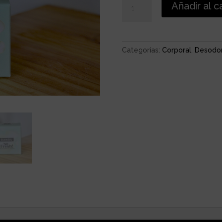
Añadir al c
BARRA
SO
FRESH
cantidad
Categorías:
Corporal
,
Desodo