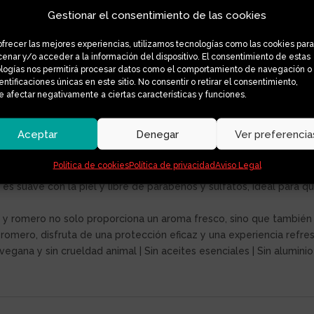
Gestionar el consentimiento de las cookies
ofrecer las mejores experiencias, utilizamos tecnologías como las cookies para
enar y/o acceder a la información del dispositivo. El consentimiento de estas
logías nos permitirá procesar datos como el comportamiento de navegación o
tro desodorante en barra de lima y romero. Su combinación de prin
dentificaciones únicas en este sitio. No consentir o retirar el consentimiento,
ración
 afectar negativamente a ciertas características y funciones.
onato de sodio, este desodorante neutraliza los olores sin obstru
Aceptar
Denegar
Ver preferencia
a es práctica y fácil de usar. Simplemente aplícalo en la axila h
Política de cookies
Política de privacidad
Aviso Legal
es suave con la piel y libre de parabenos y sulfatos, ideal para q
 y romero no solo proporciona un aroma fresco, sino que también r
romero, disfruta de una protección eficaz y una experiencia refre
gana y sin crueldad animal | Sin aceites esenciales | Sin aluminio